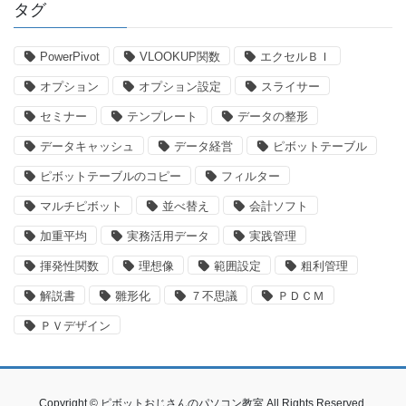
タグ
PowerPivot
VLOOKUP関数
エクセルＢＩ
オプション
オプション設定
スライサー
セミナー
テンプレート
データの整形
データキャッシュ
データ経営
ピボットテーブル
ピボットテーブルのコピー
フィルター
マルチピボット
並べ替え
会計ソフト
加重平均
実務活用データ
実践管理
揮発性関数
理想像
範囲設定
粗利管理
解説書
雛形化
７不思議
ＰＤＣＭ
ＰＶデザイン
Copyright © ピボットおじさんのパソコン教室 All Rights Reserved.