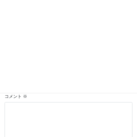
コメントを残す
メールアドレスが公開されることはありません。
※
が付いている
欄は必須項目です
コメント
※