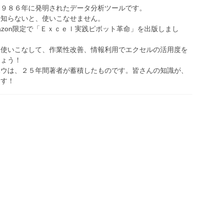
１９８６年に発明されたデータ分析ツールです。
を知らないと、使いこなせません。
Amazon限定で「Ｅｘｃｅｌ実践ピボット革命」を出版しまし
を使いこなして、作業性改善、情報利用でエクセルの活用度を
しょう！
ハウは、２５年間著者が蓄積したものです。皆さんの知識が、
ます！