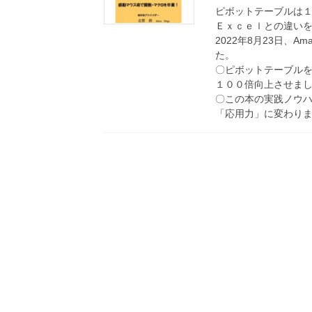
ピボットテーブルは
Ｅｘｃｅｌとの違い
2022年8月23日、
た。
〇ピボットテーブル
１００倍向上させま
〇この本の実践ノウ
「応用力」に変わり