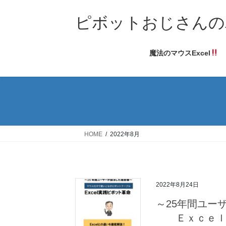
コ
ナ
ン
ビ
ピボットおじさんの
テ
ゲ
ン
ー
魔法のマウスExcel
ツ
シ
へ
ョ
ス
ン
キ
に
ッ
移
プ
動
HOME
2022年8月
2022年8月24日
～25年間ユー
Ｅｘｃｅ