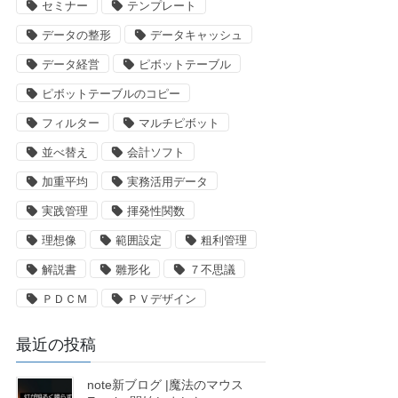
セミナー
テンプレート
データの整形
データキャッシュ
データ経営
ピボットテーブル
ピボットテーブルのコピー
フィルター
マルチピボット
並べ替え
会計ソフト
加重平均
実務活用データ
実践管理
揮発性関数
理想像
範囲設定
粗利管理
解説書
雛形化
７不思議
ＰＤＣＭ
ＰＶデザイン
最近の投稿
note新ブログ |魔法のマウス