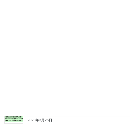
2026年3月28日
Amazon電子ブック版 記念セール Excel実践ピボッ
ト革命 ６００円
2024年7月18日
note ピボットおじさんの無料相談窓口 作りまし
た！
2023年10月23日
Q1.メニューはいくつある？|ピボットテーブル１１Ｑ
(イチイチ・キュー)
2023年4月1日
ピボットテーブル１１Ｑ[イチイチキュー]| 実践力をチ
ェックしましょう！
2023年3月26日